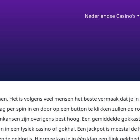
Nederlandse Casino’s
. Het is volgens veel mensen het beste vermaak dat je in e
rag per spin in en door op een button te klikken zullen de 
nkansen zijn overigens best hoog. Een gemiddelde gokkast 
n in een fysiek casino of gokhal. Een jackpot is meestal de
nde geldprijs. Hiermee kan je in één klap een flink geldb