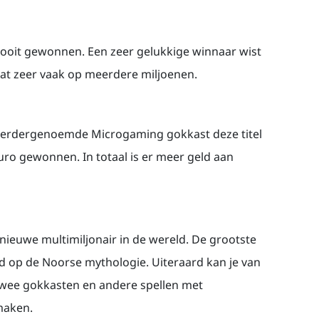
t ooit gewonnen. Een zeer gelukkige winnaar wist
aat zeer vaak op meerdere miljoenen.
 eerdergenoemde Microgaming gokkast deze titel
uro gewonnen. In totaal is er meer geld aan
ieuwe multimiljonair in de wereld. De grootste
rd op de Noorse mythologie. Uiteraard kan je van
 twee gokkasten en andere spellen met
maken.