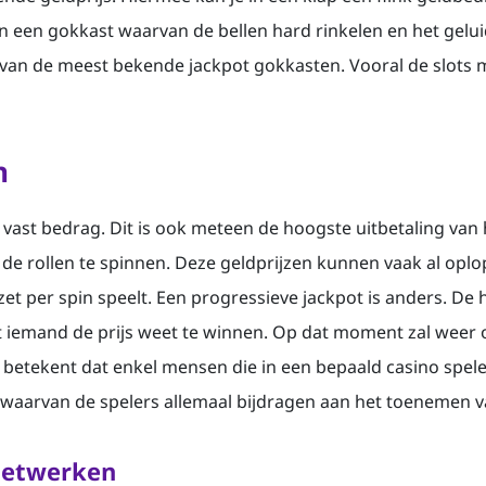
an een gokkast waarvan de bellen hard rinkelen en het gelu
van de meest bekende jackpot gokkasten. Vooral de slots 
n
st bedrag. Dit is ook meteen de hoogste uitbetaling van h
e rollen te spinnen. Deze geldprijzen kunnen vaak al oplo
 per spin speelt. Een progressieve jackpot is anders. De h
at iemand de prijs weet te winnen. Op dat moment zal we
Dit betekent dat enkel mensen die in een bepaald casino spe
 waarvan de spelers allemaal bijdragen aan het toenemen v
netwerken