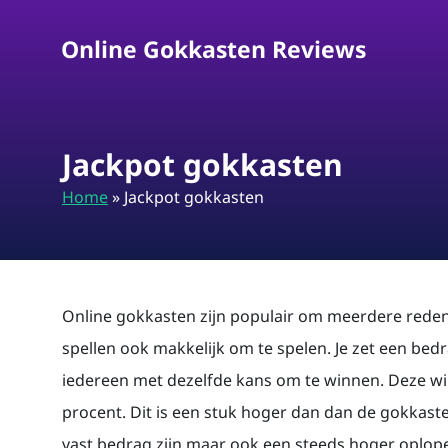
Online Gokkasten Reviews
Jackpot gokkasten
Home
»
Jackpot gokkasten
Online gokkasten zijn populair om meerdere redenen
spellen ook makkelijk om te spelen. Je zet een bed
iedereen met dezelfde kans om te winnen. Deze wi
procent. Dit is een stuk hoger dan dan de gokkaste
vast bedrag zijn maar ook een steeds hoger oplope