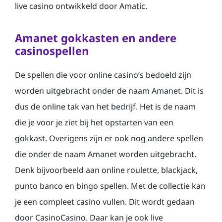
live casino ontwikkeld door Amatic.
Amanet gokkasten en andere
casinospellen
De spellen die voor online casino’s bedoeld zijn
worden uitgebracht onder de naam Amanet. Dit is
dus de online tak van het bedrijf. Het is de naam
die je voor je ziet bij het opstarten van een
gokkast. Overigens zijn er ook nog andere spellen
die onder de naam Amanet worden uitgebracht.
Denk bijvoorbeeld aan online roulette, blackjack,
punto banco en bingo spellen. Met de collectie kan
je een compleet casino vullen. Dit wordt gedaan
door CasinoCasino. Daar kan je ook live