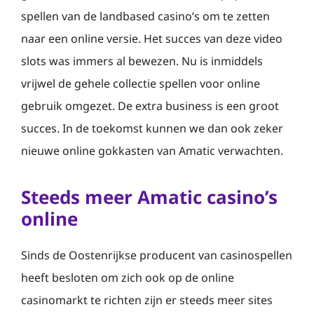
spellen van de landbased casino’s om te zetten
naar een online versie. Het succes van deze video
slots was immers al bewezen. Nu is inmiddels
vrijwel de gehele collectie spellen voor online
gebruik omgezet. De extra business is een groot
succes. In de toekomst kunnen we dan ook zeker
nieuwe online gokkasten van Amatic verwachten.
Steeds meer Amatic casino’s
online
Sinds de Oostenrijkse producent van casinospellen
heeft besloten om zich ook op de online
casinomarkt te richten zijn er steeds meer sites