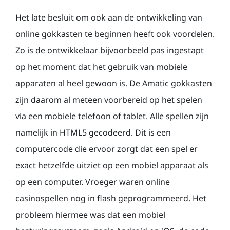
Het late besluit om ook aan de ontwikkeling van
online gokkasten te beginnen heeft ook voordelen.
Zo is de ontwikkelaar bijvoorbeeld pas ingestapt
op het moment dat het gebruik van mobiele
apparaten al heel gewoon is. De Amatic gokkasten
zijn daarom al meteen voorbereid op het spelen
via een mobiele telefoon of tablet. Alle spellen zijn
namelijk in HTML5 gecodeerd. Dit is een
computercode die ervoor zorgt dat een spel er
exact hetzelfde uitziet op een mobiel apparaat als
op een computer. Vroeger waren online
casinospellen nog in flash geprogrammeerd. Het
probleem hiermee was dat een mobiel